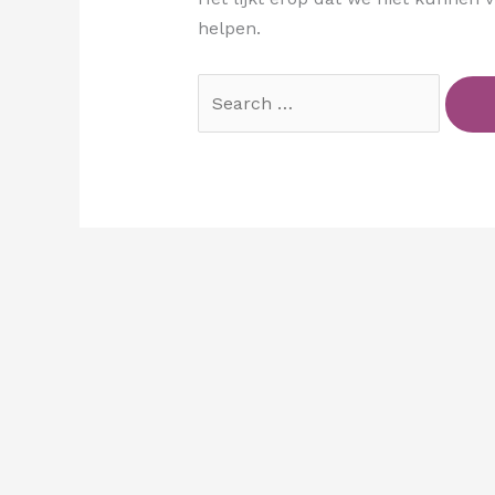
helpen.
Zoek
naar: