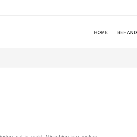
HOME
BEHAND
vinden wat je zoekt. Misschien kan zoeken