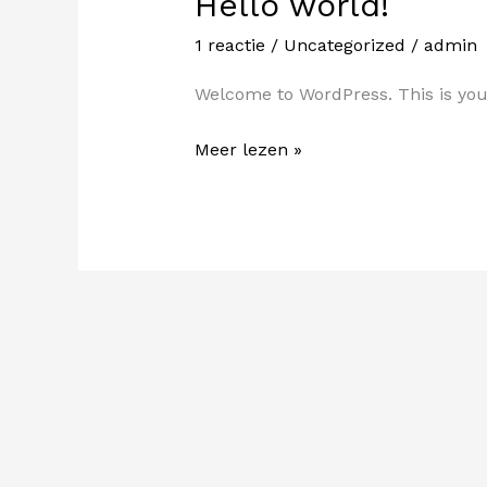
Hello world!
1 reactie
/
Uncategorized
/
admin
Welcome to WordPress. This is your f
Hello
Meer lezen »
world!