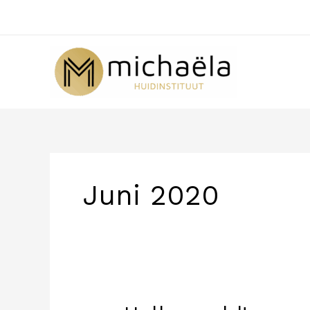
Ga
naar
de
inhoud
Juni 2020