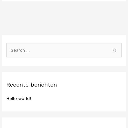
Z
o
e
k
n
Recente berichten
a
a
Hello world!
r
: