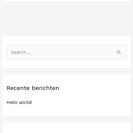
Z
o
e
k
n
Recente berichten
a
a
Hello world!
r
: