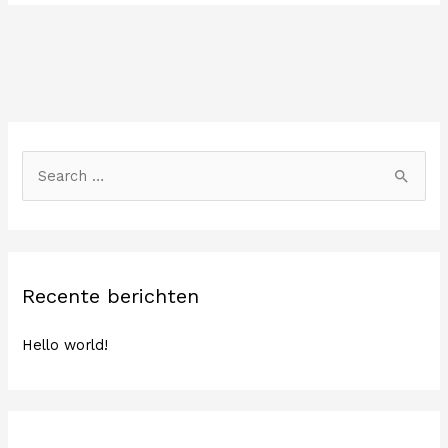
Z
o
e
k
n
Recente berichten
a
a
Hello world!
r
: