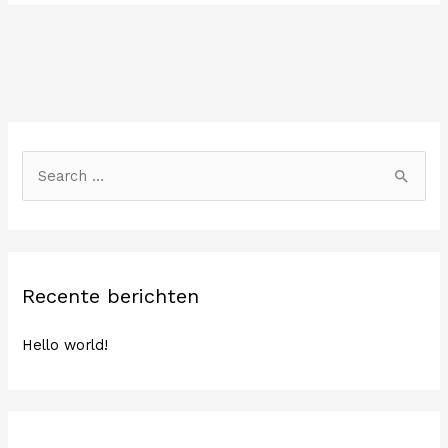
Z
o
e
k
n
Recente berichten
a
a
Hello world!
r
: