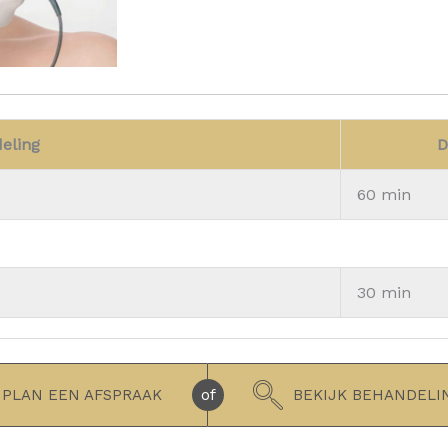
eling
D
60 min
30 min
of
PLAN EEN AFSPRAAK
BEKIJK BEHANDELI