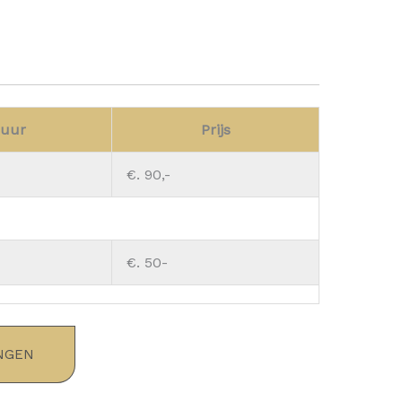
uur
Prijs
€. 90,-
€. 50-
NGEN